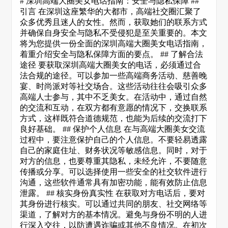
# 深圳高端大圈美女电话指南：安全与隐私保障 ##
引言 在深圳这座繁华的大都市，高端社交圈汇聚了
众多优秀且迷人的女性。然而，获取她们的联系方式
并确保自身安全与隐私不受侵犯是至关重要的。本文
将为您提供一份全面的深圳高端大圈美女电话指南，
着重介绍安全与隐私保障方面的要点。 ## 了解合法
途径 要获取深圳高端大圈美女的电话，必须通过合
法合规的途径。可以参加一些高端商务活动、慈善晚
宴、时尚派对等社交场合。这些活动往往会吸引众多
高端人士参与，其中不乏美女。在活动中，通过自然
的交流和互动，在双方都有意愿的情况下，交换联系
方式，这样既符合道德规范，也能为后续的交流打下
良好基础。 ## 保护个人信息 在与高端大圈美女交流
过程中，要注意保护自己的个人信息。不要轻易透露
自己的家庭住址、财务状况等敏感信息。同时，对于
对方的信息，也要尊重其隐私，未经允许，不要随意
传播或分享。可以选择使用一些安全的社交软件进行
沟通，这些软件通常具有加密功能，能有效防止信息
泄露。 ## 核实身份真实性 在获取对方电话后，要对
其身份进行核实。可以通过共同的朋友、社交网络等
渠道，了解对方的基本情况。避免与身份不明的人进
行深入交往，以防遭遇诈骗或其他不良情况。在初次