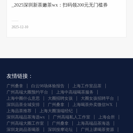
_2025深圳新茶嫩茶wx：扫码领200元无门槛券
2025-12-10
友情链接：
广州桑拿
白云98场体验报告
上海工作室品茶
广州高端大圈预约平台
上海中高端喝茶服务
上海中圈什么意思
大圈招聘女孩
大圈女孩招聘平台
深圳品茶全城安排
广州桑拿
上海喝茶外卖微信WX
上海品茶推荐
上海大圈顶端经纪
深圳高端品茶海选wx
广州高端私人工作室
上海会所
广州高端大圈工作室
广州桑拿
上海高端品茶海选
深圳龙岗品茶喝茶
深圳按摩论坛
广州上课喝茶资源