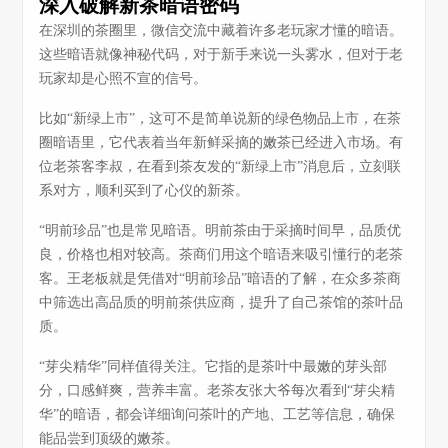
深入破解新茶暗语密码
在深圳的茶圈里，微信交流中藏着许多老玩家才懂的暗语。
这些暗语就像神秘代码，对于新手来说一头雾水，但对于老
玩家却是心照不宣的信号。
比如“新绿上市”，这可不是简单说新的绿色物品上市，在茶
圈暗语里，它代表着当年新鲜采摘的嫩茶已经进入市场。有
位老茶客李叔，在看到茶友发的“新绿上市”消息后，立刻联
系对方，顺利买到了心仪的新茶。
“明前珍品”也是常见暗语。明前茶由于采摘时间早，品质优
良，价格也相对较高。茶商们用这个暗语来吸引懂行的老茶
客。王老板就是凭借对“明前珍品”暗语的了解，在众多茶商
中筛选出高品质的明前茶供应商，提升了自己茶馆的茶叶品
质。
“芽尖精华”同样值得关注。它指的是茶叶中最嫩的芽头部
分，口感鲜爽，营养丰富。老茶友张大爷每次看到“芽尖精
华”的暗语，都会详细询问茶叶的产地、工艺等信息，确保
能品尝到顶级的嫩茶。